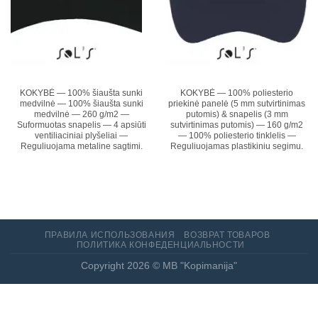
KOKYBĖ — 100% šiaušta sunki
KOKYBĖ — 100% poliesterio
medvilnė — 100% šiaušta sunki
priekinė panelė (5 mm sutvirtinimas
medvilnė — 260 g/m2 —
putomis) & snapelis (3 mm
Suformuotas snapelis — 4 apsiūti
sutvirtinimas putomis) — 160 g/m2
ventiliaciniai plyšeliai —
— 100% poliesterio tinklelis —
Reguliuojama metaline sagtimi.
Reguliuojamas plastikiniu segimu.
ПРАВИЛА ИСПОЛЬЗОВАНИЯ
ВОЗВРАТ ТОВАРОВ
ПОЛИТИКА КОНФЕДЕНЦИАЛЬНОСТИ
Copyright 2026 ©
MB "Kopimanija"