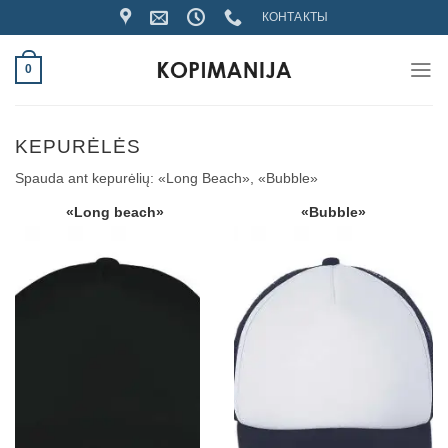
Skip
КОНТАКТЫ
to
content
0
KEPURĖLĖS
Spauda ant kepurėlių: «Long Beach», «Bubble»
«Long beach»
«Bubble»