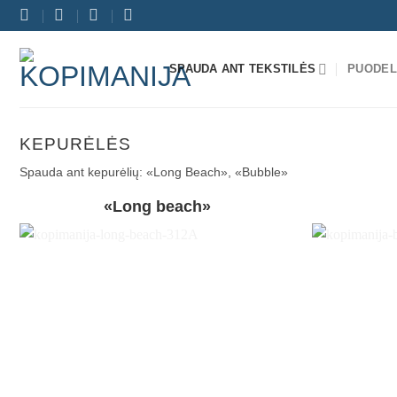
Skip
to
content
SPAUDA ANT TEKSTILĖS
PUODEL
KEPURĖLĖS
Spauda ant kepurėlių: «Long Beach», «Bubble»
«Long beach»