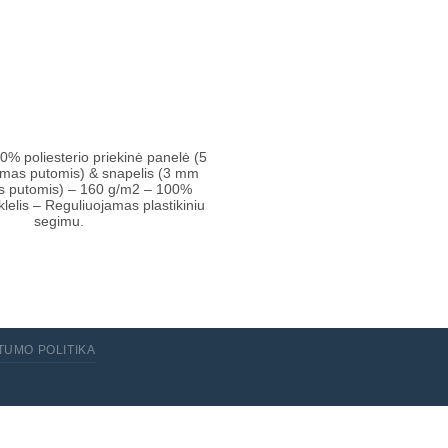
 poliesterio priekinė panelė (5
imas putomis) & snapelis (3 mm
as putomis) – 160 g/m2 – 100%
nklelis – Reguliuojamas plastikiniu
segimu.
TUMO POLITIKA