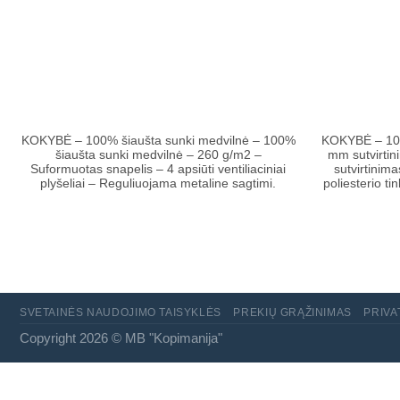
KOKYBĖ – 100% šiaušta sunki medvilnė – 100%
KOKYBĖ – 100%
šiaušta sunki medvilnė – 260 g/m2 –
mm sutvirtin
Suformuotas snapelis – 4 apsiūti ventiliaciniai
sutvirtinim
plyšeliai – Reguliuojama metaline sagtimi.
poliesterio ti
SVETAINĖS NAUDOJIMO TAISYKLĖS
PREKIŲ GRĄŽINIMAS
PRIVA
Copyright 2026 ©
MB "Kopimanija"