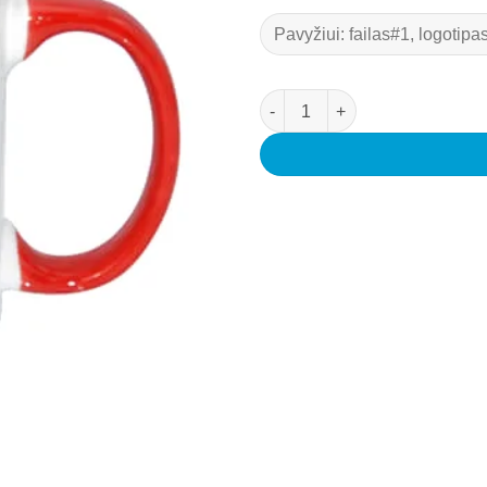
produkto kiekis: Puodeliai su