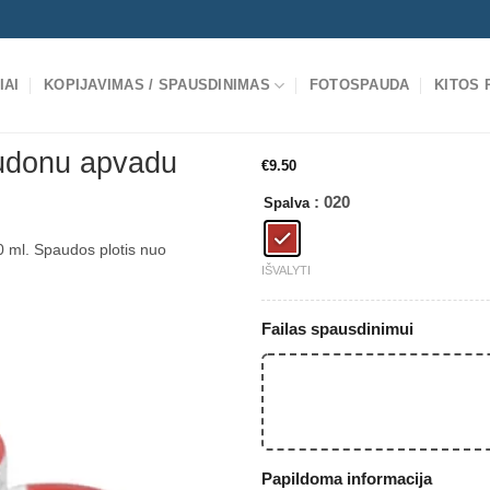
IAI
KOPIJAVIMAS / SPAUSDINIMAS
FOTOSPAUDA
KITOS
audonu apvadu
€
9.50
: 020
Spalva
0 ml. Spaudos plotis nuo
IŠVALYTI
Failas spausdinimui
Papildoma informacija