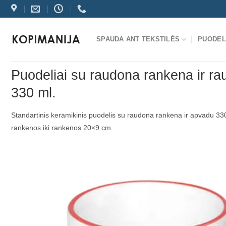
Skip
to
content
SPAUDA ANT TEKSTILĖS
PUODEL
Puodeliai su raudona rankena ir r
330 ml.
Standartinis keramikinis puodelis su raudona rankena ir apvadu 33
rankenos iki rankenos 20×9 cm.