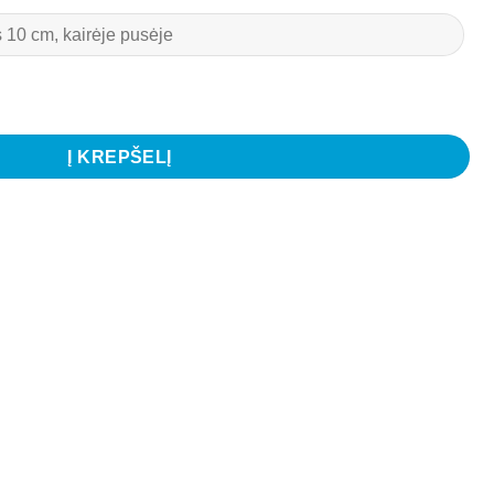
 raudona rankena ir raudonu apvadu 330 ml.
Į KREPŠELĮ